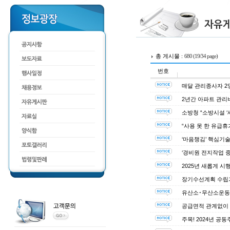
총 게시물 :
680 (19/34 page)
번호
매달 관리종사자 2
2년간 아파트 관리비 
소방청 “소방시설 ‘
“사용 못 한 유급휴
‘마음챙김’ 핵심기
‘경비원 전지작업 중
2025년 새롭게 
장기수선계획 수립
유산소･무산소운동 
공급면적 관계없이 
주목! 2024년 공