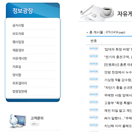
총 게시물 :
679 (14/34 page)
번호
‘입대의 회장 비방’
“전기차 충전구역,
[민원회신] 총론 따
안방 천장에서 누수
기상청 ‘6월 강수량
“차단기 충돌 손괴
무례한 사람 앞에서
고용부 “폭염 특별
깨진 타일 밟고 계
AI가 말했다…“주택
지난해 이어 올해도 